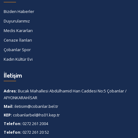
Bizden Haberler
Duyurularımız
Meclis Kararları
Cenaze İlanları
Çobanlar Spor
Kadın Kültür Evi
İletişim
Adres:
Bucak Mahallesi Abdülhamid Han Caddesi No:5 Çobanlar /
AFYONKARAHİSAR
Mail:
iletisim@cobanlar.bel.tr
KEP:
cobanlarbel@hs01.kep.tr
Telefon:
0272 261 2004
Telefon:
0272 261 20 52