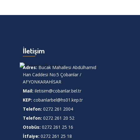
İletişim
Adres:
Bucak Mahallesi Abdülhamid
Han Caddesi No:5 Çobanlar /
AFYONKARAHİSAR
Mail:
iletisim@cobanlar.bel.tr
KEP:
cobanlarbel@hs01.kep.tr
Telefon:
0272 261 2004
Telefon:
0272 261 20 52
Otobüs:
0272 261 25 16
İtfaiye:
0272 261 25 18