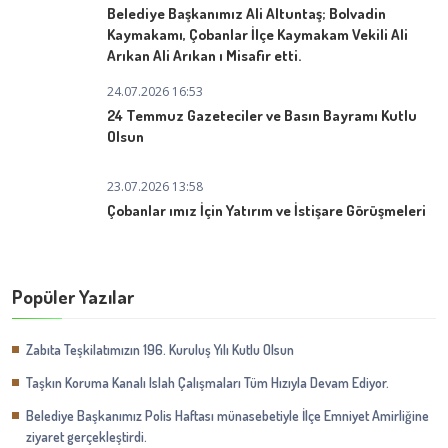
Belediye Başkanımız Ali Altuntaş; Bolvadin
Kaymakamı, Çobanlar İlçe Kaymakam Vekili Ali
Arıkan Ali Arıkan ı Misafir etti.
24.07.2026 16:53
24 Temmuz Gazeteciler ve Basın Bayramı Kutlu
Olsun
23.07.2026 13:58
Çobanlar ımız İçin Yatırım ve İstişare Görüşmeleri
Popüler Yazılar
Zabıta Teşkilatımızın 196. Kuruluş Yılı Kutlu Olsun
Taşkın Koruma Kanalı Islah Çalışmaları Tüm Hızıyla Devam Ediyor.
Belediye Başkanımız Polis Haftası münasebetiyle İlçe Emniyet Amirliğine
ziyaret gerçekleştirdi.