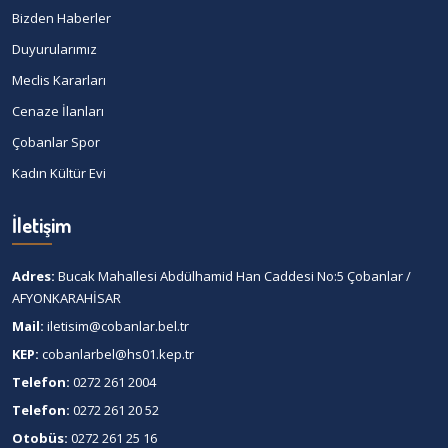
Bizden Haberler
Duyurularımız
Meclis Kararları
Cenaze İlanları
Çobanlar Spor
Kadın Kültür Evi
İletişim
Adres:
Bucak Mahallesi Abdülhamid Han Caddesi No:5 Çobanlar /
AFYONKARAHİSAR
Mail:
iletisim@cobanlar.bel.tr
KEP:
cobanlarbel@hs01.kep.tr
Telefon:
0272 261 2004
Telefon:
0272 261 20 52
Otobüs:
0272 261 25 16